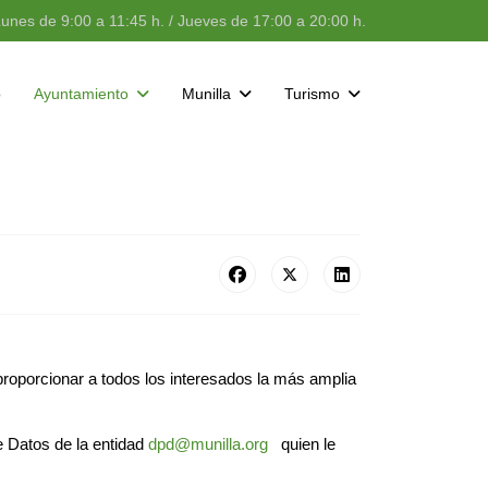
unes de 9:00 a 11:45 h. / Jueves de 17:00 a 20:00 h.
o
Ayuntamiento
Munilla
Turismo
 proporcionar a todos los interesados la más amplia
e Datos de la entidad
dpd@munilla.org
quien le