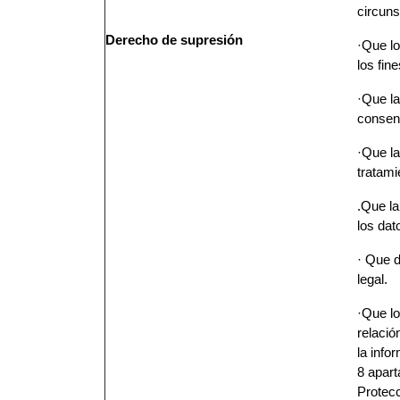
circuns
Derecho de
supresión
·Que lo
los fin
·Que la
consen
·Que la
tratami
.Que la
los dat
· Que d
legal.
·Que lo
relació
la info
8 apar
Protecc