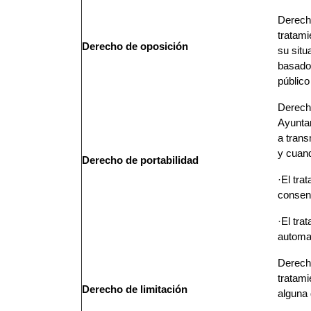
Derech
tratami
Derecho de
oposición
su situ
basado 
público
Derecho
Ayunta
a trans
y cuand
Derecho de
portabilidad
·El tra
consent
·El tra
automa
Derecho
tratam
Derecho
de limitación
alguna 