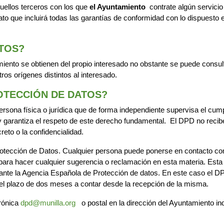
uellos terceros con los que
el Ayuntamiento
contrate algún servicio
to que incluirá todas las garantías de conformidad con lo dispuesto 
ATOS?
iento se obtienen del propio interesado no obstante se puede consulta
tros orígenes distintos al interesado.
OTECCIÓN DE DATOS?
rsona física o jurídica que de forma independiente supervisa el cump
 y garantiza el respeto de este derecho fundamental. El DPD no reci
eto o la confidencialidad.
tección de Datos. Cualquier persona puede ponerse en contacto con 
o para hacer cualquier sugerencia o reclamación en esta materia. Est
 ante la Agencia Española de Protección de datos. En este caso el D
el plazo de dos meses a contar desde la recepción de la misma.
trónica
dpd@munilla.org
o postal en la dirección del Ayuntamiento indic