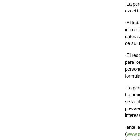
·La per
exactit
·El tra
interes
datos s
de su u
·El res
para lo
persona
formula
·La per
tratami
se veri
prevale
interes
·ante l
(
www.a