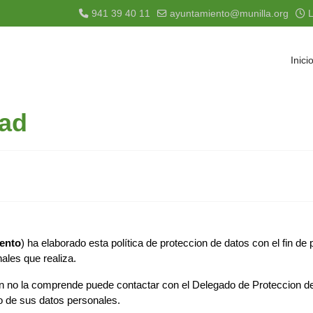
941 39 40 11
ayuntamiento@munilla.org
L
Inici
dad
ento
) ha elaborado esta política de proteccion de datos con el fin de
nales que realiza.
ón no la comprende puede contactar con el Delegado de Proteccion d
to de sus datos personales.