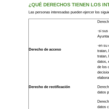
¿QUÉ DERECHOS TIENEN LOS I
Las personas interesadas pueden ejercer los sigui
Derecho
·si sus
Ayunta
·en su 
Derecho de
acceso
tratan,
tratan,
datos, 
de los 
decisio
elabora
Derecho de
rectificación
Derecho
datos p
Derecho
datos 